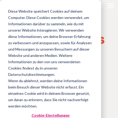
Skip
to
Tog
Diese Website speichert Cookies auf deinem
the
Me
main
Computer. Diese Cookies werden verwendet, um
content.
Informationen darüber zu sammeln, wie du mit
unserer Website interagieren. Wir verwenden
CIAO Systems
diese Informationen, um deine Browser-Erfahrung
zu verbessern und anzupassen, sowie für Analysen
GmbH
und Messungen zu unseren Besuchern auf dieser
Website und anderen Medien. Weitere
Informationen zu den von uns verwendeten
Impressum
Cookies findest du in unseren
Datenschutzbestimmungen.
Wenn du ablehnst, werden deine Informationen
CIAO Systems GmbH
beim Besuch dieser Website nicht erfasst. Ein
Franz-Mayer-Str. 1
einzelnes Cookie wird in deinem Browser gesetzt,
93053 Regensburg
um daran zu erinnern, dass Sie nicht nachverfolgt
Deutschland
werden möchten.
Tel.: +49 (941) 2030 4400
Cookie-Einstellungen
E-Mail:
web@CIAO-systems.com