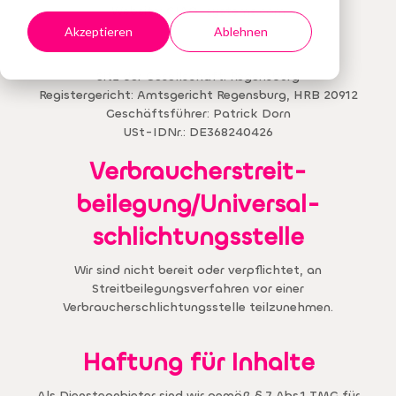
Website:
CIAO-systems.com
Akzeptieren
Ablehnen
Sitz der Gesellschaft: Regensburg
Registergericht: Amtsgericht Regensburg, HRB 20912
Geschäftsführer: Patrick Dorn
USt-IDNr.: DE368240426
Verbraucher­streit­
beilegung/Universal­
schlichtungs­stelle
Wir sind nicht bereit oder verpflichtet, an
Streitbeilegungsverfahren vor einer
Verbraucherschlichtungsstelle teilzunehmen.
Haftung für Inhalte
Als Diensteanbieter sind wir gemäß § 7 Abs.1 TMG für